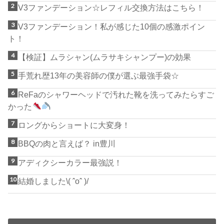
V3ファンデーション☆レフィル交換方法はこちら！
V3ファンデーション！私が感じた10個の感激ポイン
ト！
【検証】ムラシャン(ムラサキシャンプー)の効果
手荒れ歴13年の美容師の僕が選ぶ最強手袋☆
ReFaのシャワーヘッドで汚れた靴を洗ってみたらすご
かった
ロングからショートに大変身！
BBQの肉と言えば？ in豊川
アディクシーカラー最強説！
結婚しました\( ˆoˆ )/