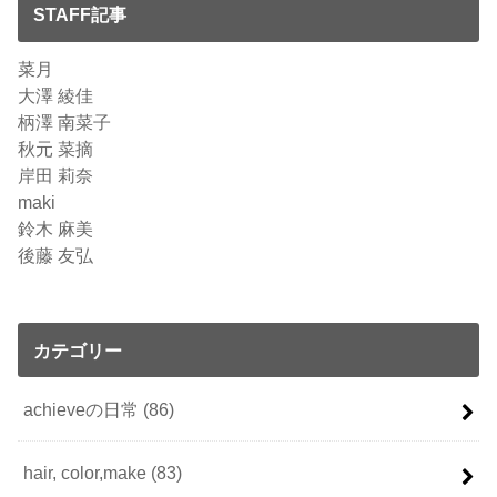
STAFF記事
菜月
大澤 綾佳
柄澤 南菜子
秋元 菜摘
岸田 莉奈
maki
鈴木 麻美
後藤 友弘
カテゴリー
achieveの日常
(86)
hair, color,make
(83)