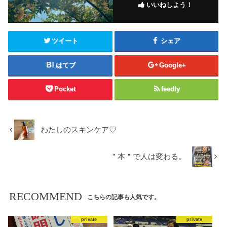
いいねしよう！
ツイート
シェア
はてブ
Google+
Pocket
feedly
わたしのスキンケア♡
＂本＂で人は変わる。
RECOMMEND
こちらの記事も人気です。
private
private