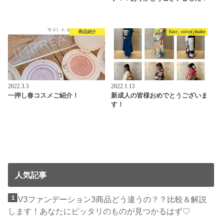
商品紹介
hair, color,make
2022.3.3
2022.1.13
一押し春コスメご紹介！
新成人の皆様おめでとうございま
す！
人気記事
V3ファンデーション3商品どう違うの？？比較＆解説
します！あなたにピッタリのものが見つかるはず♡