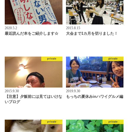
2020.5.2
2015.8.15
最近読んだ本をご紹介します☆
大会まで1カ月を切りました！
private
private
2015.9.30
2019.9.30
【注意】夕飯前には見てはいけな
もっちの夏休みinハワイグルメ編
いブログ
private
private