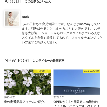
ABOUT
この記事をかいた人
maki
3人の子持ちで育児奮闘中です。なんとかmamaをしてい
ます。料理は作ることも食べることも大好きです。 お子
様も大歓迎。 ショートからロングスタイルまでいろんな
スタイルを自分も経験してるので、スタイルチェンジした
い方是非ご相談ください。
NEW POST
このライターの最新記事
NEWS
achieveの日常
2023.4.25
2022.7.7
春の定番美容アイテムご紹介♪
OPENから2ヶ月限定Liss勤務終
了！！ありがとうございました！