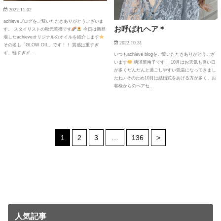
2022.11.02
achieveブログをご覧いただきありがとうございま
お呼ばれヘア＊
す。 スタイリストの秋元菜摘です
今日は新登
場したachieveオリジナルのオイルを紹介します
2022.10.31
その名も「GLOW OIL」です！！ 質感は重すぎ
ず、軽すぎず …
いつもachieve blogをご覧いただきありがとうござ
います
柄澤菜南子です！ 10月はお天気も良い日
が多くだんだんと過ごしやすい気温になってきまし
たね♪ そのため10月は結婚式をあげる方が多く、お
客様からのヘアセ…
1
2
3
…
136
>
人気記事