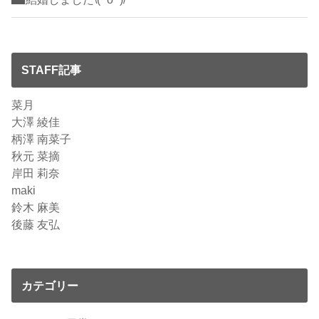
STAFF記事
菜月
大澤 綾佳
柄澤 南菜子
秋元 菜摘
岸田 莉奈
maki
鈴木 麻美
後藤 友弘
カテゴリー