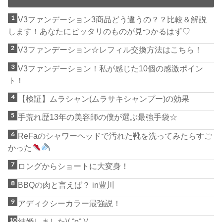
V3ファンデーション3商品どう違うの？？比較＆解説
します！あなたにピッタリのものが見つかるはず♡
V3ファンデーション☆レフィル交換方法はこちら！
V3ファンデーション！私が感じた10個の感激ポイン
ト！
【検証】ムラシャン(ムラサキシャンプー)の効果
手荒れ歴13年の美容師の僕が選ぶ最強手袋☆
ReFaのシャワーヘッドで汚れた靴を洗ってみたらすご
かった
ロングからショートに大変身！
BBQの肉と言えば？ in豊川
アディクシーカラー最強説！
結婚しました\( ˆoˆ )/