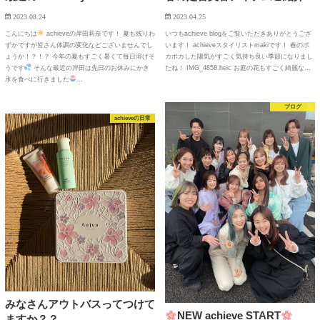
2023.08.24
2023.04.25
こんにちは
achieveの岸田莉奈です！ 夏も残りわ
いつもachieve blogをご覧いただきありがとうござ
ずかですが皆さん体調の変化などございませんでし
います！ achieveスタイリストmakiです！ 春のポ
ょうか！？！？ 今年の夏もすごく暑くて毎日溶けそ
カポカした陽気がすごく気持ち良い季節になりまし
うです
そんな最近の岸田は先日のお休みにかき
たね！ IMG_4858.heic お庭の花もすごく綺麗な…
氷を食べに行きました
…
ブログ
achieveの日常
みなさんアウトバスってつけて
NEW achieve START
ますか？？