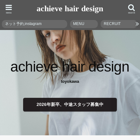
achieve hair design
menu
search
ネット予約,instagram
MENU
RECRUIT
achieve hair design
toyokawa
2026年新卒、中途スタッフ募集中