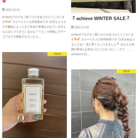
2022.12.15
achieveブログをご覧いただきありがとうございま
achieve WINTER SALE
す
カラーリストの岸田莉奈です 12月もそろそ
ろ中盤戦に入ってきて年末の準備をされている方も
2022.11.03
ちらほらでてきているかな？？という時期にアチー
achieveブログをご覧いただきありがとうございま
ブブログを更新させていただ…
す
カラーリストの岸田莉奈です 11月が始まり
ましたね！ 急に寒くなってきました
みなさん体
調の変化にお気をつけくださいね！！ さて、、、
ブログ
achieveで11…
ブログ