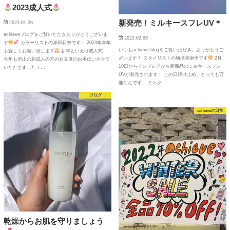
2023成人式
新発売！ミルキースフレUV＊
2023.01.26
achieveブログをご覧いただきありがとうございま
2023.02.09
す
カラーリストの岸田莉奈です！ 2023年本年
いつもachieve blogをご覧いただき、ありがとうご
も宜しくお願い致します
新年といえば成人式！
ざいます＊ スタイリストの柄澤菜南子です
2月
今年も沢山の新成人の方のお支度のお手伝いさせて
10日からインプレアから新商品のミルキースフレ
いただきました！…
UVが発売されます！ この日焼け止め、とっても万
能なんです！ ミルク…
ブログ
achieveの日常
乾燥からお肌を守りましょう