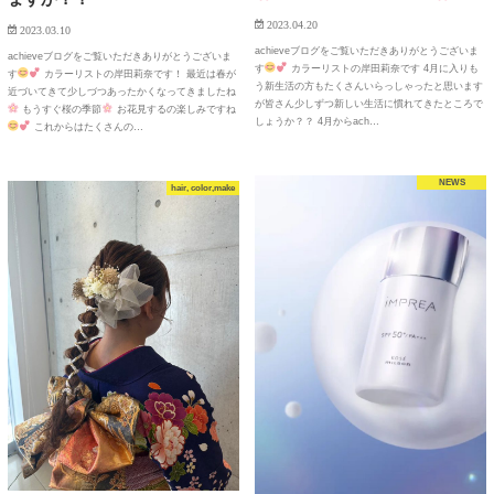
2023.04.20
2023.03.10
achieveブログをご覧いただきありがとうございま
achieveブログをご覧いただきありがとうございま
す
カラーリストの岸田莉奈です 4月に入りも
す
カラーリストの岸田莉奈です！ 最近は春が
う新生活の方もたくさんいらっしゃったと思います
近づいてきて少しづつあったかくなってきましたね
が皆さん少しずつ新しい生活に慣れてきたところで
もうすぐ桜の季節
お花見するの楽しみですね
しょうか？？ 4月からach…
これからはたくさんの…
NEWS
hair, color,make