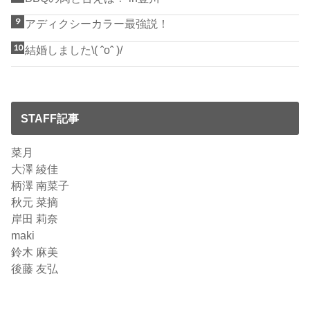
アディクシーカラー最強説！
結婚しました\( ˆoˆ )/
STAFF記事
菜月
大澤 綾佳
柄澤 南菜子
秋元 菜摘
岸田 莉奈
maki
鈴木 麻美
後藤 友弘