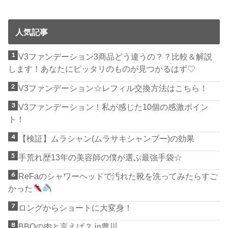
人気記事
V3ファンデーション3商品どう違うの？？比較＆解説
します！あなたにピッタリのものが見つかるはず♡
V3ファンデーション☆レフィル交換方法はこちら！
V3ファンデーション！私が感じた10個の感激ポイン
ト！
【検証】ムラシャン(ムラサキシャンプー)の効果
手荒れ歴13年の美容師の僕が選ぶ最強手袋☆
ReFaのシャワーヘッドで汚れた靴を洗ってみたらすご
かった
ロングからショートに大変身！
BBQの肉と言えば？ in豊川