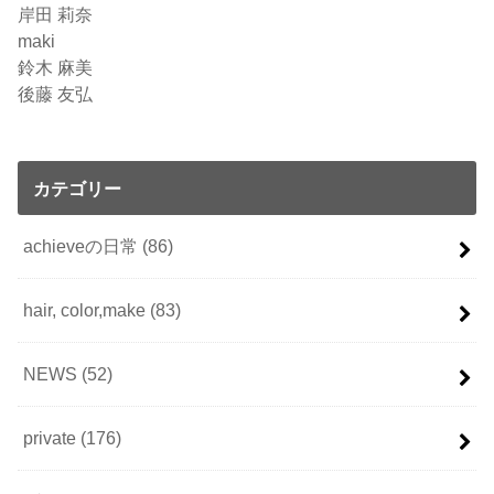
岸田 莉奈
maki
鈴木 麻美
後藤 友弘
カテゴリー
achieveの日常
(86)
hair, color,make
(83)
NEWS
(52)
private
(176)