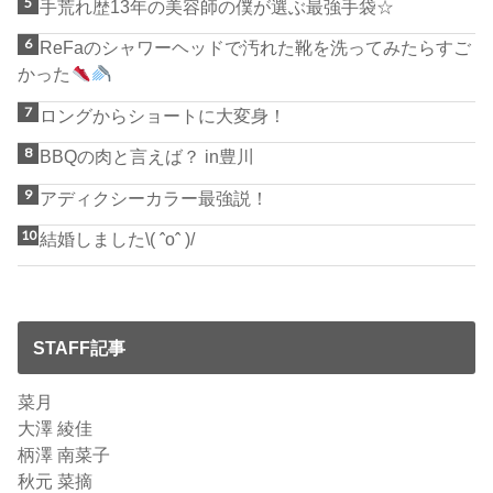
手荒れ歴13年の美容師の僕が選ぶ最強手袋☆
ReFaのシャワーヘッドで汚れた靴を洗ってみたらすご
かった
ロングからショートに大変身！
BBQの肉と言えば？ in豊川
アディクシーカラー最強説！
結婚しました\( ˆoˆ )/
STAFF記事
菜月
大澤 綾佳
柄澤 南菜子
秋元 菜摘