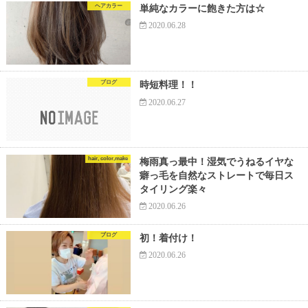
ヘアカラー
単純なカラーに飽きた方は☆
2020.06.28
ブログ
時短料理！！
2020.06.27
hair, color,make
梅雨真っ最中！湿気でうねるイヤな
癖っ毛を自然なストレートで毎日ス
タイリング楽々
2020.06.26
ブログ
初！着付け！
2020.06.26