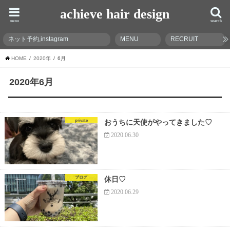
achieve hair design
menu
search
ネット予約,instagram
MENU
RECRUIT
HOME
2020年
6月
2020年6月
private
おうちに天使がやってきました♡
2020.06.30
ブログ
休日♡
2020.06.29