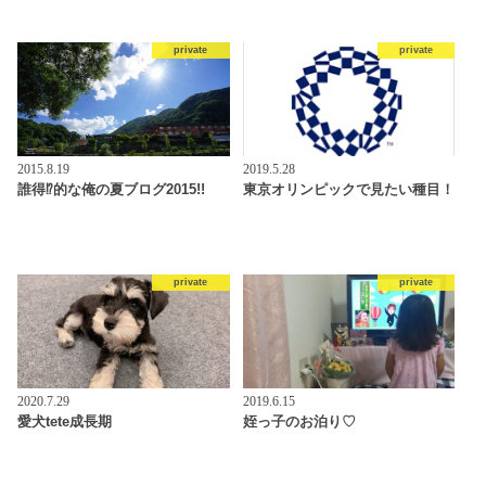
private
private
2015.8.19
2019.5.28
誰得⁉︎的な俺の夏ブログ2015!!
東京オリンピックで見たい種目！
private
private
2020.7.29
2019.6.15
愛犬tete成長期
姪っ子のお泊り♡