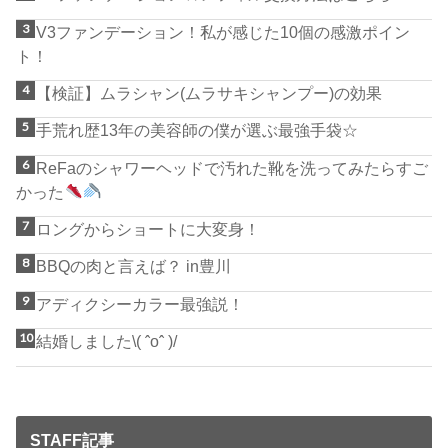
V3ファンデーション！私が感じた10個の感激ポイン
ト！
【検証】ムラシャン(ムラサキシャンプー)の効果
手荒れ歴13年の美容師の僕が選ぶ最強手袋☆
ReFaのシャワーヘッドで汚れた靴を洗ってみたらすご
かった
ロングからショートに大変身！
BBQの肉と言えば？ in豊川
アディクシーカラー最強説！
結婚しました\( ˆoˆ )/
STAFF記事