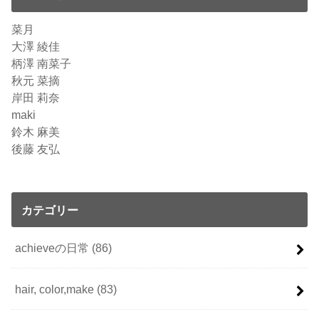
菜月
大澤 綾佳
柄澤 南菜子
秋元 菜摘
岸田 莉奈
maki
鈴木 麻美
後藤 友弘
カテゴリー
achieveの日常
(86)
hair, color,make
(83)