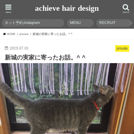
achieve hair design
menu
search
ネット予約,instagram
MENU
RECRUIT
HOME
private
新城の実家に寄ったお話。^ ^
2019.07.01
private
新城の実家に寄ったお話。^ ^