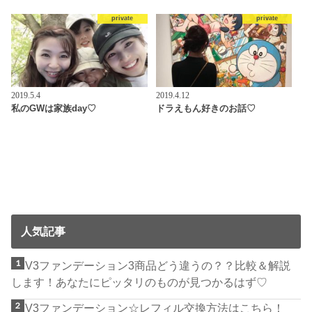
private
private
2019.5.4
2019.4.12
私のGWは家族day♡
ドラえもん好きのお話♡
人気記事
V3ファンデーション3商品どう違うの？？比較＆解説
します！あなたにピッタリのものが見つかるはず♡
V3ファンデーション☆レフィル交換方法はこちら！