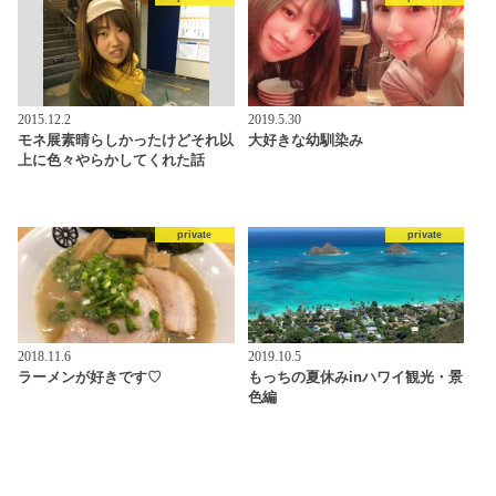
2015.12.2
2019.5.30
モネ展素晴らしかったけどそれ以
大好きな幼馴染み
上に色々やらかしてくれた話
private
private
2018.11.6
2019.10.5
ラーメンが好きです♡
もっちの夏休みinハワイ観光・景
色編