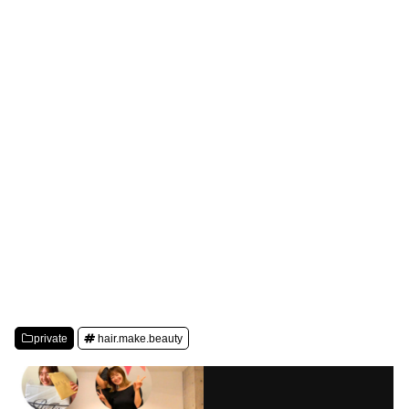
private
hair.make.beauty