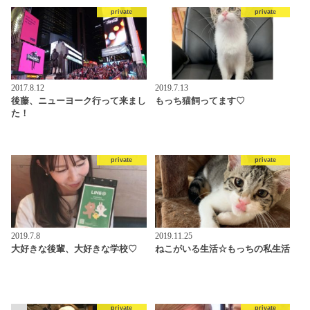
private
private
2017.8.12
2019.7.13
後藤、ニューヨーク行って来まし
もっち猫飼ってます♡
た！
private
private
2019.7.8
2019.11.25
大好きな後輩、大好きな学校♡
ねこがいる生活☆もっちの私生活
private
private