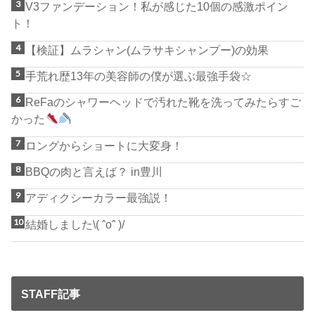
V3ファンデーション！私が感じた10個の感激ポイン
ト！
【検証】ムラシャン(ムラサキシャンプー)の効果
手荒れ歴13年の美容師の僕が選ぶ最強手袋☆
ReFaのシャワーヘッドで汚れた靴を洗ってみたらすご
かった
ロングからショートに大変身！
BBQの肉と言えば？ in豊川
アディクシーカラー最強説！
結婚しました\( ˆoˆ )/
STAFF記事