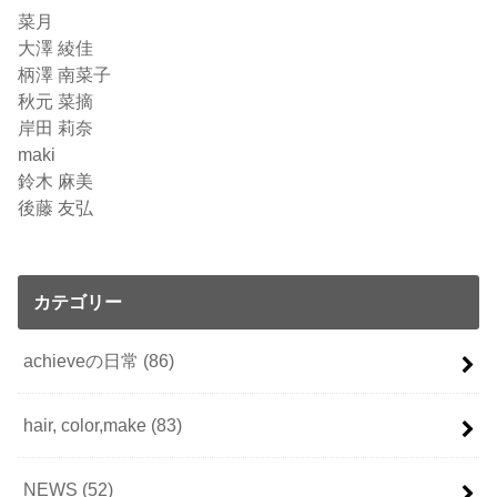
菜月
大澤 綾佳
柄澤 南菜子
秋元 菜摘
岸田 莉奈
maki
鈴木 麻美
後藤 友弘
カテゴリー
achieveの日常
(86)
hair, color,make
(83)
NEWS
(52)