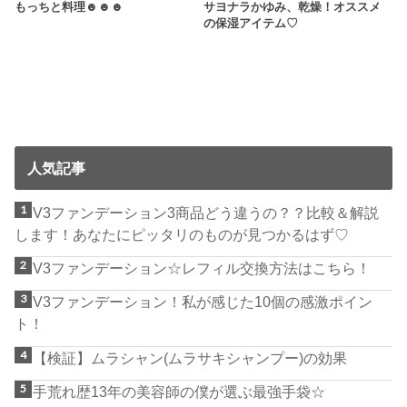
もっちと料理☻☻☻
サヨナラかゆみ、乾燥！オススメ
の保湿アイテム♡
人気記事
V3ファンデーション3商品どう違うの？？比較＆解説
します！あなたにピッタリのものが見つかるはず♡
V3ファンデーション☆レフィル交換方法はこちら！
V3ファンデーション！私が感じた10個の感激ポイン
ト！
【検証】ムラシャン(ムラサキシャンプー)の効果
手荒れ歴13年の美容師の僕が選ぶ最強手袋☆