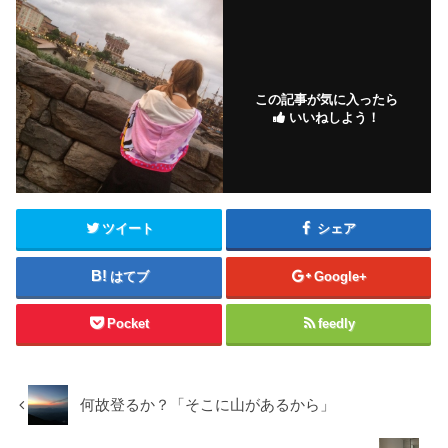
この記事が気に入ったら
いいねしよう！
ツイート
シェア
はてブ
Google+
Pocket
feedly
何故登るか？「そこに山があるから」