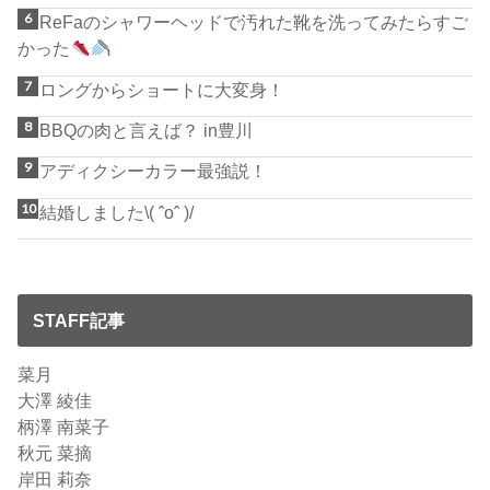
ReFaのシャワーヘッドで汚れた靴を洗ってみたらすご
かった
ロングからショートに大変身！
BBQの肉と言えば？ in豊川
アディクシーカラー最強説！
結婚しました\( ˆoˆ )/
STAFF記事
菜月
大澤 綾佳
柄澤 南菜子
秋元 菜摘
岸田 莉奈