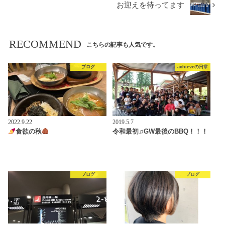
お迎えを待ってます
RECOMMEND
こちらの記事も人気です。
ブログ
achieveの日常
2022.9.22
2019.5.7
食欲の秋
令和最初♫GW最後のBBQ！！！
ブログ
ブログ