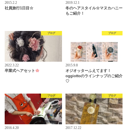
2015.2.2
2019.12.1
社員旅行1日目☆
冬のヘアスタイル☆マヌカハニー
もご紹介！
ブログ
ブログ
2022.3.22
2015.9.8
卒業式ヘアセット
オジオッターふえてます！
oggiottoのラインナップのご紹介
♡
ブログ
ブログ
2016.4.20
2017.12.22