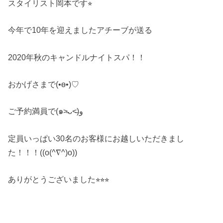
スタイリスト岡本です⭐︎
今年で10年を迎えましたアチーブが送る
2020年秋のキャンドルナイトスパ！！
おかげさまで(•ө•)♡
ご予約満員で(๑˃̵ᴗ˂̵)و
定員いっぱい30名のお客様にお越しいただきまし
た！！！((o(^∇^)o))
ありがとうございました⭐︎⭐︎⭐︎