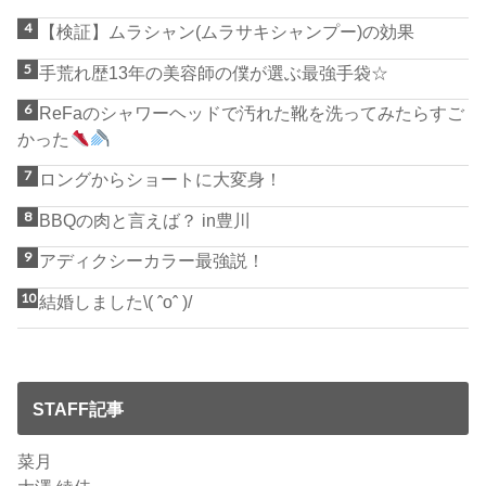
【検証】ムラシャン(ムラサキシャンプー)の効果
手荒れ歴13年の美容師の僕が選ぶ最強手袋☆
ReFaのシャワーヘッドで汚れた靴を洗ってみたらすご
かった
ロングからショートに大変身！
BBQの肉と言えば？ in豊川
アディクシーカラー最強説！
結婚しました\( ˆoˆ )/
STAFF記事
菜月