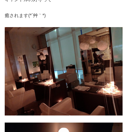
癒されます(*´艸｀*)