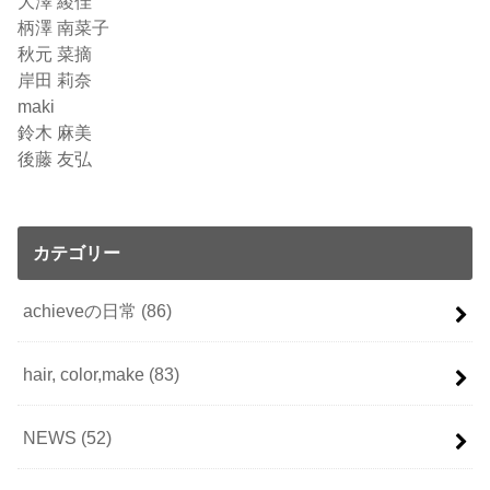
大澤 綾佳
柄澤 南菜子
秋元 菜摘
岸田 莉奈
maki
鈴木 麻美
後藤 友弘
カテゴリー
achieveの日常
(86)
hair, color,make
(83)
NEWS
(52)