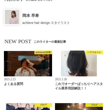
岡本 早希
achieve hair design スタイリスト
NEW POST
このライターの最新記事
achieveの日常
ヘアスタイル
2021.2.25
2021.1.28
よくある質問
これでオーダーばっちりヘアスタ
イル業界用語解説！！
ブログ
ブログ