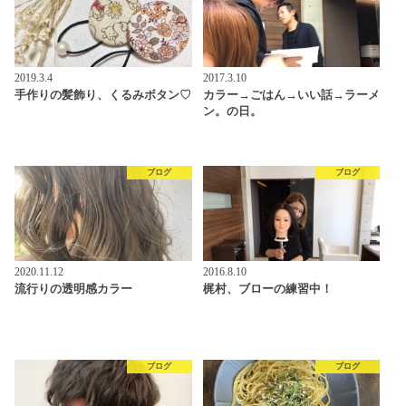
2019.3.4
2017.3.10
手作りの髪飾り、くるみボタン♡
カラー→ごはん→いい話→ラーメ
ン。の日。
ブログ
ブログ
2020.11.12
2016.8.10
流行りの透明感カラー
梶村、ブローの練習中！
ブログ
ブログ