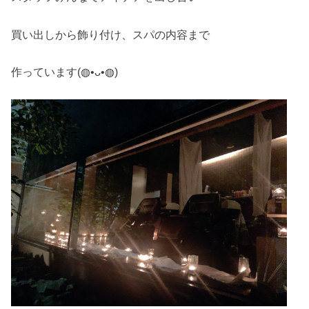
買い出しから飾り付け、スパの内容まで
作っています(◍•ᴗ•◍)