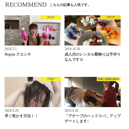
RECOMMEND
こちらの記事も人気です。
ブログ
ブログ
2018.3.1
2019.10.30
Aujua クエンチ
成人式のレンタル髪飾りは手作り
なんです☆
ブログ
hair, color,make
2020.4.29
2016.6.28
早く乾かす方法！！
「アチーブのヘッドスパ」アップ
デートします♪