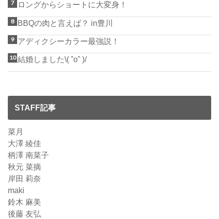
ロングからショートに大変身！
BBQの肉と言えば？ in豊川
アディクシーカラー最強説！
結婚しました\( ˆoˆ )/
STAFF記事
菜月
大澤 綾佳
柄澤 南菜子
秋元 菜摘
岸田 莉奈
maki
鈴木 麻美
後藤 友弘