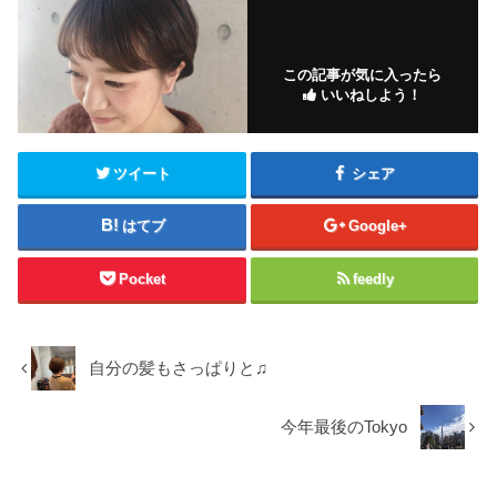
この記事が気に入ったら
いいねしよう！
ツイート
シェア
はてブ
Google+
Pocket
feedly
自分の髪もさっぱりと♫
今年最後のTokyo