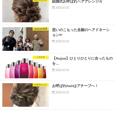
ヘアアレンジ
結婚式お呼ばれヘアアレンジ☆
2020.03.03
achieveの日常
思いのこもった念願のヘアドネーシ
ョン✂︎
2020.03.02
ヘアケア
【Aujua】ひとりひとりに合ったもの
を…
2020.03.01
ヘアアレンジ
お呼ばれhairはアチーブへ！
2020.03.01