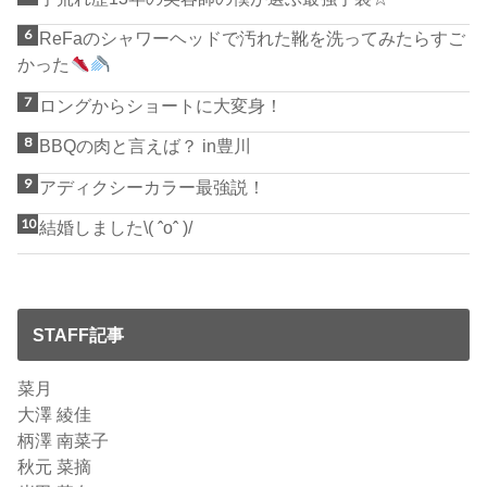
ReFaのシャワーヘッドで汚れた靴を洗ってみたらすご
かった
ロングからショートに大変身！
BBQの肉と言えば？ in豊川
アディクシーカラー最強説！
結婚しました\( ˆoˆ )/
STAFF記事
菜月
大澤 綾佳
柄澤 南菜子
秋元 菜摘