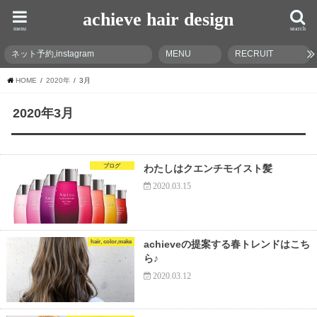
achieve hair design
menu
search
ネット予約,instagram
MENU
RECRUIT
HOME
2020年
3月
2020年3月
ブログ
わたしはクエンチモイスト髪
2020.03.15
hair, color,make
achieveの提案する春トレンドはこち
ら♪
2020.03.12