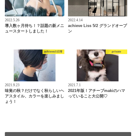
2022.5.26
2022.4.14
導入数ヶ月待ち！？話題の新メニ
achieve Liss 5/2 グランドオープ
ュースタートしました！
ン
achieveの日常
private
2021.9.23
2021.7.1
味覚の秋？だけでなく秋らしいヘ
2021年版！アチーブmakiのハマ
アスタイル、カラーを楽しみまし
っていること大公開♡
ょう！