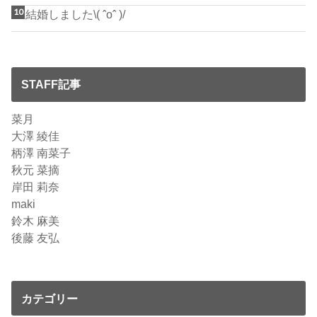
結婚しました\( ˆoˆ )/
STAFF記事
菜月
大澤 綾佳
柄澤 南菜子
秋元 菜摘
岸田 莉奈
maki
鈴木 麻美
後藤 友弘
カテゴリー