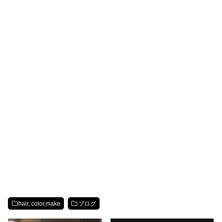
hair, color,make
ブログ