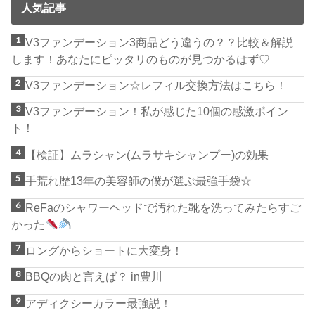
人気記事
V3ファンデーション3商品どう違うの？？比較＆解説
します！あなたにピッタリのものが見つかるはず♡
V3ファンデーション☆レフィル交換方法はこちら！
V3ファンデーション！私が感じた10個の感激ポイン
ト！
【検証】ムラシャン(ムラサキシャンプー)の効果
手荒れ歴13年の美容師の僕が選ぶ最強手袋☆
ReFaのシャワーヘッドで汚れた靴を洗ってみたらすご
かった
ロングからショートに大変身！
BBQの肉と言えば？ in豊川
アディクシーカラー最強説！