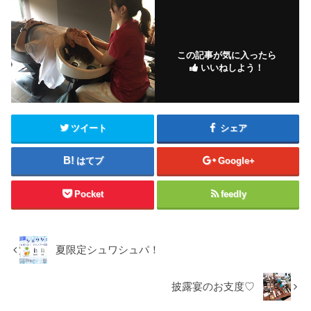
この記事が気に入ったら
いいねしよう！
ツイート
シェア
はてブ
Google+
Pocket
feedly
夏限定シュワシュパ！
披露宴のお支度♡