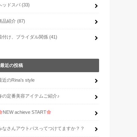
ヘッドスパ
(33)
商品紹介
(87)
着付け、ブライダル関係
(41)
最近の投稿
最近のRina’s style
春の定番美容アイテムご紹介♪
NEW achieve START
みなさんアウトバスってつけてますか？？