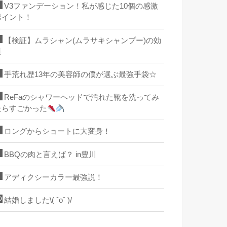
V3ファンデーション！私が感じた10個の感激
ポイント！
【検証】ムラシャン(ムラサキシャンプー)の効
果
手荒れ歴13年の美容師の僕が選ぶ最強手袋☆
ReFaのシャワーヘッドで汚れた靴を洗ってみ
たらすごかった
ロングからショートに大変身！
BBQの肉と言えば？ in豊川
アディクシーカラー最強説！
結婚しました\( ˆoˆ )/