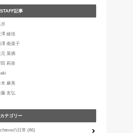
STAFF記事
菜月
大澤 綾佳
柄澤 南菜子
秋元 菜摘
岸田 莉奈
aki
鈴木 麻美
後藤 友弘
カテゴリー
achieveの日常
(86)