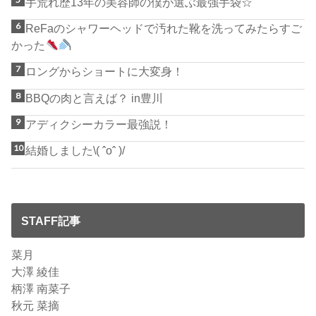
手荒れ歴13年の美容師の僕が選ぶ最強手袋☆
ReFaのシャワーヘッドで汚れた靴を洗ってみたらすご
かった
ロングからショートに大変身！
BBQの肉と言えば？ in豊川
アディクシーカラー最強説！
結婚しました\( ˆoˆ )/
STAFF記事
菜月
大澤 綾佳
柄澤 南菜子
秋元 菜摘