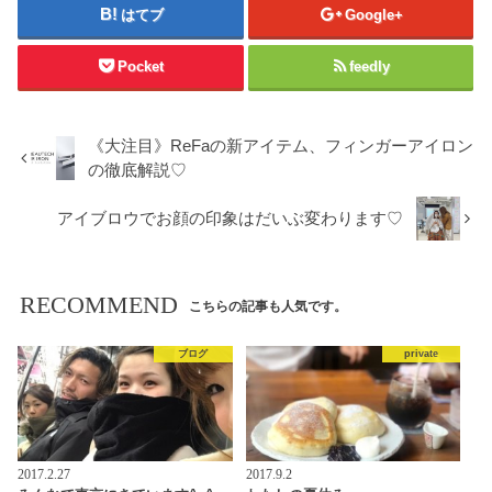
はてブ
Google+
Pocket
feedly
《大注目》ReFaの新アイテム、フィンガーアイロン
の徹底解説♡
アイブロウでお顔の印象はだいぶ変わります♡
RECOMMEND
こちらの記事も人気です。
ブログ
private
2017.2.27
2017.9.2