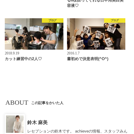
る6役担ってくれる日中用美白美
容液♡
ブログ
ブログ
2018.9.19
2016.1.7
カット練習中の2人♡
書初めで決意表明(^O^)
ABOUT
この記事をかいた人
鈴木 麻美
レセプションの鈴木です。 achieveの情報、スタッフみん