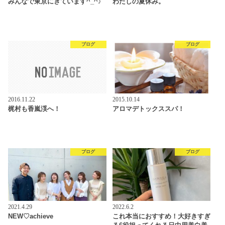
みんなで東京にきています^_^♪
わたしの夏休み。
ブログ
ブログ
2016.11.22
2015.10.14
梶村も香嵐渓へ！
アロマデトックススパ！
ブログ
ブログ
2021.4.29
2022.6.2
NEW♡achieve
これ本当におすすめ！大好きすぎ