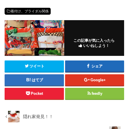
着付け、ブライダル関係
この記事が気に入ったら
いいねしよう！
ツイート
シェア
はてブ
Google+
Pocket
feedly
隠れ家発見！！