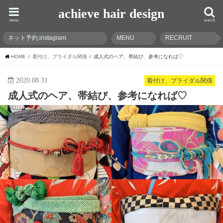
achieve hair design
menu
search
ネット予約,instagram
MENU
RECRUIT
HOME
着付け、ブライダル関係
成人式のヘア、帯結び、参考になれば♡
2020.08.31
着付け、ブライダル関係
成人式のヘア、帯結び、参考になれば♡