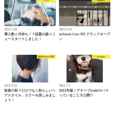
ブログ
NEWS
2022.5.26
2022.4.14
導入数ヶ月待ち！？話題の新メニ
achieve Liss 5/2 グランドオープ
ュースタートしました！
ン
achieveの日常
private
2021.9.23
2021.7.1
味覚の秋？だけでなく秋らしいヘ
2021年版！アチーブmakiのハマ
アスタイル、カラーを楽しみまし
っていること大公開♡
ょう！