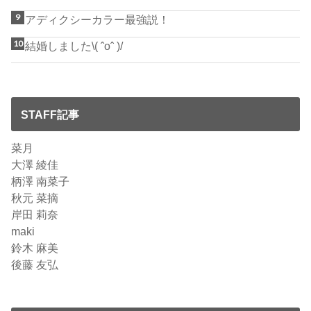
アディクシーカラー最強説！
結婚しました\( ˆoˆ )/
STAFF記事
菜月
大澤 綾佳
柄澤 南菜子
秋元 菜摘
岸田 莉奈
maki
鈴木 麻美
後藤 友弘