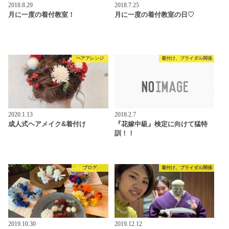
2018.8.29
2018.7.25
月に一度の着付教室！
月に一度の着付教室の日♡
ヘアアレンジ
着付け、ブライダル関係
2020.1.13
2018.2.7
成人式ヘアメイク&着付け
『花嫁中級』検定に向けて猛特
訓！！
ブログ
着付け、ブライダル関係
2019.10.30
2019.12.12