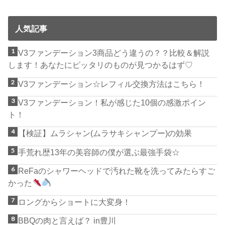
人気記事
V3ファンデーション3商品どう違うの？？比較＆解説
します！あなたにピッタリのものが見つかるはず♡
V3ファンデーション☆レフィル交換方法はこちら！
V3ファンデーション！私が感じた10個の感激ポイン
ト！
【検証】ムラシャン(ムラサキシャンプー)の効果
手荒れ歴13年の美容師の僕が選ぶ最強手袋☆
ReFaのシャワーヘッドで汚れた靴を洗ってみたらすご
かった
ロングからショートに大変身！
BBQの肉と言えば？ in豊川