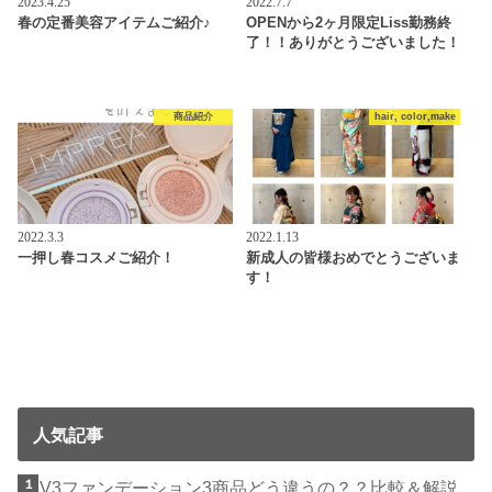
2023.4.25
2022.7.7
春の定番美容アイテムご紹介♪
OPENから2ヶ月限定Liss勤務終
了！！ありがとうございました！
商品紹介
hair, color,make
2022.3.3
2022.1.13
一押し春コスメご紹介！
新成人の皆様おめでとうございま
す！
人気記事
V3ファンデーション3商品どう違うの？？比較＆解説