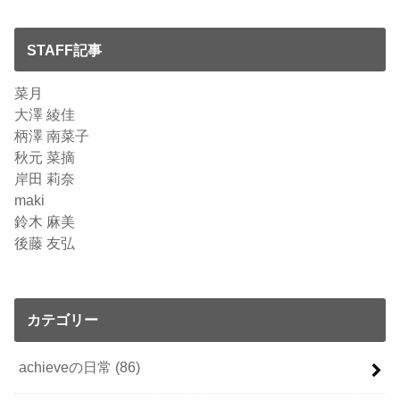
STAFF記事
菜月
大澤 綾佳
柄澤 南菜子
秋元 菜摘
岸田 莉奈
maki
鈴木 麻美
後藤 友弘
カテゴリー
achieveの日常
(86)