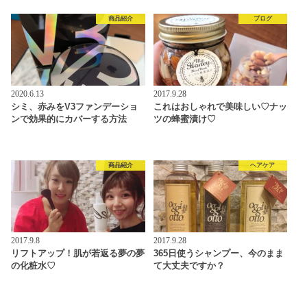
商品紹介
ブログ
2020.6.13
2017.9.28
シミ、赤みをV3ファンデーショ
これはおしゃれで美味しい♡ナッ
ンで効果的にカバーする方法
ツの蜂蜜漬け♡
商品紹介
ヘアケア
2017.9.8
2017.9.28
リフトアップ！肌が若返る夢の夢
365日使うシャンプー、今のまま
の化粧水♡
て大丈夫ですか？