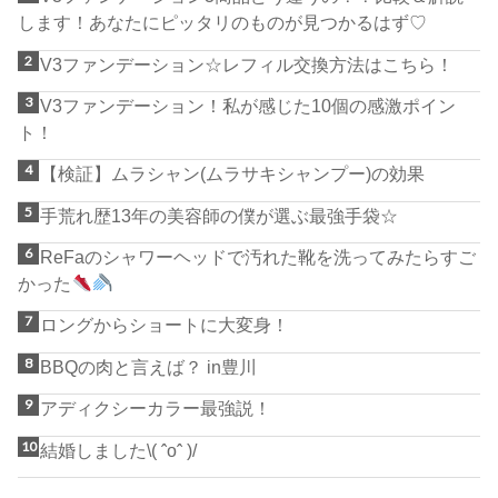
します！あなたにピッタリのものが見つかるはず♡
V3ファンデーション☆レフィル交換方法はこちら！
V3ファンデーション！私が感じた10個の感激ポイン
ト！
【検証】ムラシャン(ムラサキシャンプー)の効果
手荒れ歴13年の美容師の僕が選ぶ最強手袋☆
ReFaのシャワーヘッドで汚れた靴を洗ってみたらすご
かった
ロングからショートに大変身！
BBQの肉と言えば？ in豊川
アディクシーカラー最強説！
結婚しました\( ˆoˆ )/