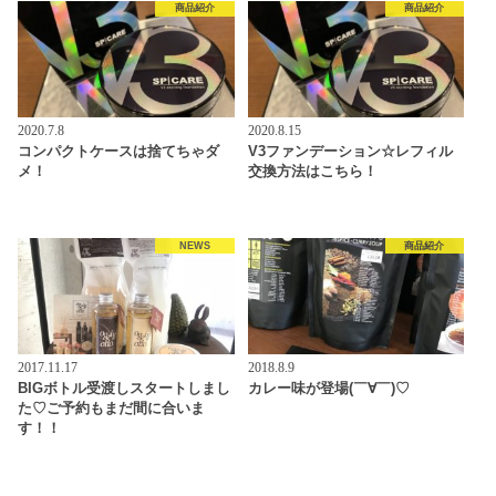
商品紹介
商品紹介
2020.7.8
2020.8.15
コンパクトケースは捨てちゃダ
V3ファンデーション☆レフィル
メ！
交換方法はこちら！
NEWS
商品紹介
2017.11.17
2018.8.9
BIGボトル受渡しスタートしまし
カレー味が登場(￣∀￣)♡
た♡ご予約もまだ間に合いま
す！！