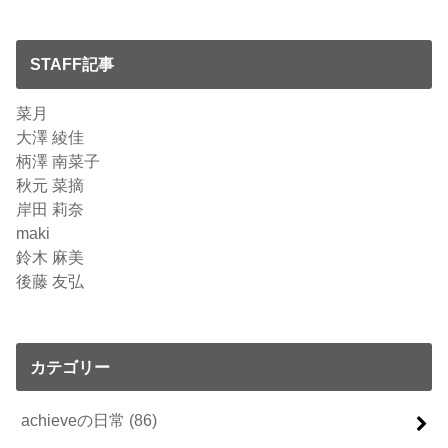
STAFF記事
菜月
大澤 綾佳
柄澤 南菜子
秋元 菜摘
岸田 莉奈
maki
鈴木 麻美
後藤 友弘
カテゴリー
achieveの日常
(86)