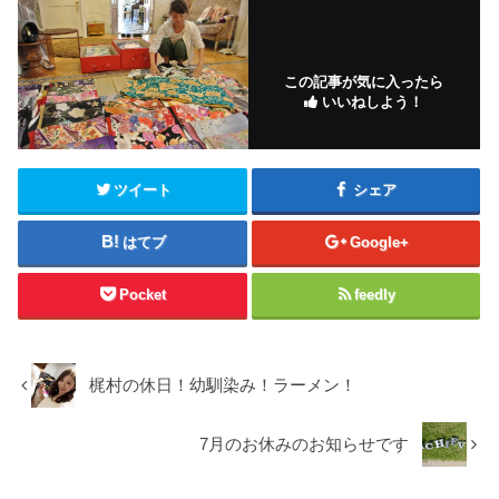
この記事が気に入ったら
いいねしよう！
ツイート
シェア
はてブ
Google+
Pocket
feedly
梶村の休日！幼馴染み！ラーメン！
7月のお休みのお知らせです