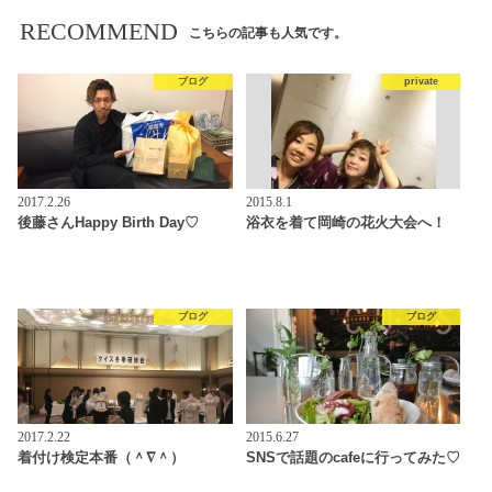
RECOMMEND
こちらの記事も人気です。
ブログ
private
2017.2.26
2015.8.1
後藤さんHappy Birth Day♡
浴衣を着て岡崎の花火大会へ！
ブログ
ブログ
2017.2.22
2015.6.27
着付け検定本番（＾∇＾）
SNSで話題のcafeに行ってみた♡