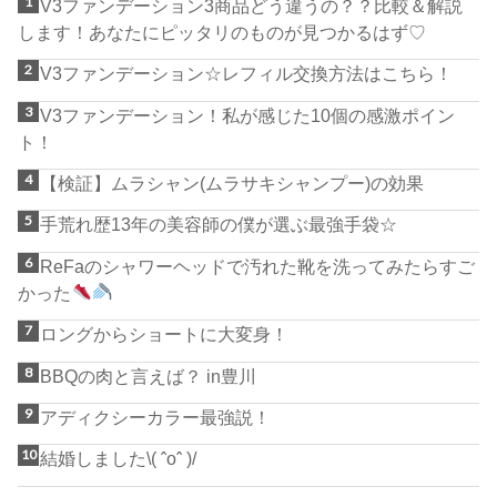
V3ファンデーション3商品どう違うの？？比較＆解説
します！あなたにピッタリのものが見つかるはず♡
V3ファンデーション☆レフィル交換方法はこちら！
V3ファンデーション！私が感じた10個の感激ポイン
ト！
【検証】ムラシャン(ムラサキシャンプー)の効果
手荒れ歴13年の美容師の僕が選ぶ最強手袋☆
ReFaのシャワーヘッドで汚れた靴を洗ってみたらすご
かった
ロングからショートに大変身！
BBQの肉と言えば？ in豊川
アディクシーカラー最強説！
結婚しました\( ˆoˆ )/