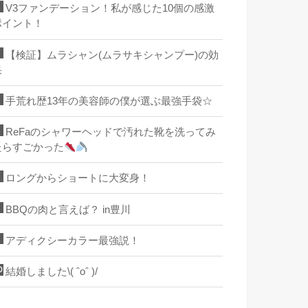
V3ファンデーション！私が感じた10個の感激
ポイント！
【検証】ムラシャン(ムラサキシャンプー)の効
果
手荒れ歴13年の美容師の僕が選ぶ最強手袋☆
ReFaのシャワーヘッドで汚れた靴を洗ってみ
たらすごかった
ロングからショートに大変身！
BBQの肉と言えば？ in豊川
アディクシーカラー最強説！
結婚しました\( ˆoˆ )/