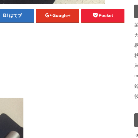
はてブ
Google+
Pocket
m