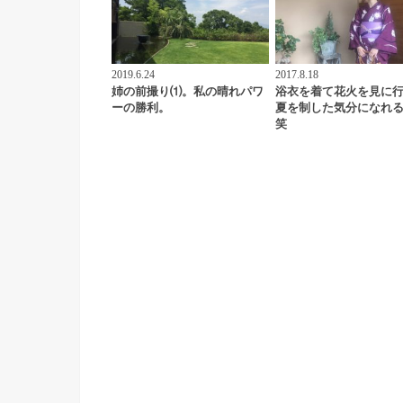
2019.6.24
2017.8.18
姉の前撮り⑴。私の晴れパワ
浴衣を着て花火を見に
ーの勝利。
夏を制した気分になれ
笑