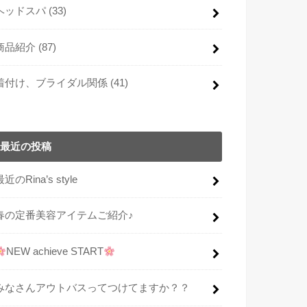
ヘッドスパ
(33)
商品紹介
(87)
着付け、ブライダル関係
(41)
最近の投稿
最近のRina’s style
春の定番美容アイテムご紹介♪
NEW achieve START
みなさんアウトバスってつけてますか？？