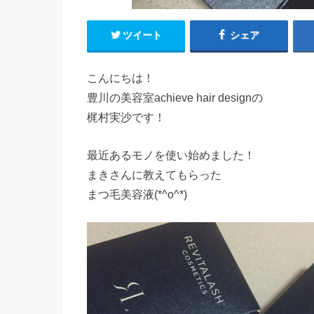
ツイート
シェア
こんにちは！
豊川の美容室achieve hair designの
梶村実沙です！
最近あるモノを使い始めました！
まきさんに教えてもらった
まつ毛美容液(*^o^*)