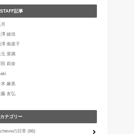
STAFF記事
菜月
大澤 綾佳
柄澤 南菜子
秋元 菜摘
岸田 莉奈
aki
鈴木 麻美
後藤 友弘
カテゴリー
achieveの日常
(86)