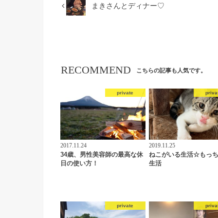
まきさんとディナー♡
RECOMMEND
こちらの記事も人気です。
private
priva
2017.11.24
2019.11.25
34歳、男性美容師の最高な休
ねこがいる生活☆もっ
日の使い方！
生活
private
priva