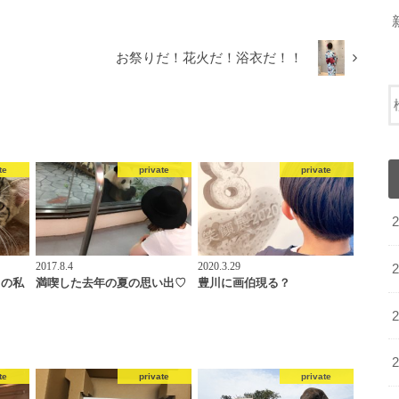
お祭りだ！花火だ！浴衣だ！！
te
private
private
2017.8.4
2020.3.29
ちの私
満喫した去年の夏の思い出♡
豊川に画伯現る？
te
private
private