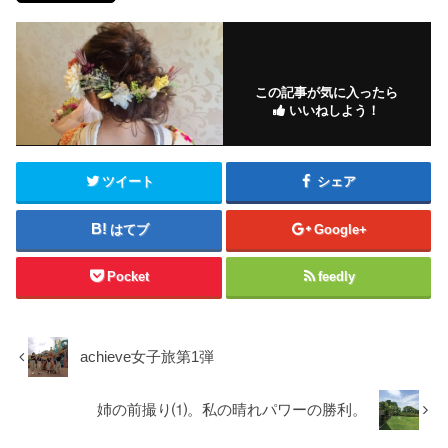
この記事が気に入ったら
いいねしよう！
ツイート
シェア
はてブ
Google+
Pocket
feedly
achieve女子旅第1弾
姉の前撮り⑴。私の晴れパワーの勝利。