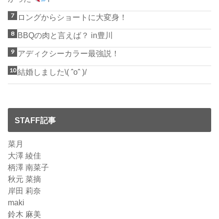
ロングからショートに大変身！
BBQの肉と言えば？ in豊川
アディクシーカラー最強説！
結婚しました\( ˆoˆ )/
STAFF記事
菜月
大澤 綾佳
柄澤 南菜子
秋元 菜摘
岸田 莉奈
maki
鈴木 麻美