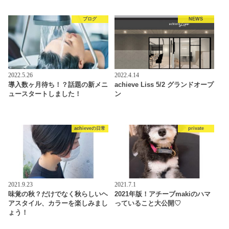
ブログ
NEWS
2022.5.26
2022.4.14
導入数ヶ月待ち！？話題の新メニ
achieve Liss 5/2 グランドオープ
ュースタートしました！
ン
achieveの日常
private
2021.9.23
2021.7.1
味覚の秋？だけでなく秋らしいヘ
2021年版！アチーブmakiのハマ
アスタイル、カラーを楽しみまし
っていること大公開♡
ょう！