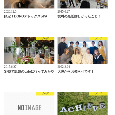
2020.12.5
2015.6.27
限定！DOROデトックスSPA
梶村の最近嬉しかったこと！
ブログ
ブログ
2015.6.27
2022.2.24
SNSで話題のcafeに行ってみた♡
大澤からお知らせです！
ブログ
ブログ