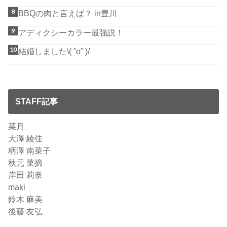
BBQの肉と言えば？ in豊川
アディクシーカラー最強説！
結婚しました\( ˆoˆ )/
STAFF記事
菜月
大澤 綾佳
柄澤 南菜子
秋元 菜摘
岸田 莉奈
maki
鈴木 麻美
後藤 友弘