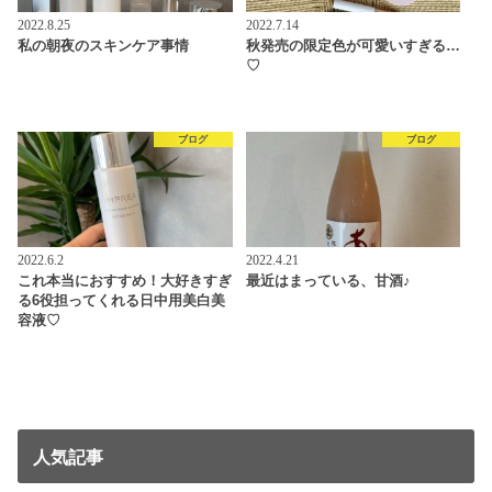
2022.8.25
2022.7.14
私の朝夜のスキンケア事情
秋発売の限定色が可愛いすぎる…
♡
ブログ
ブログ
2022.6.2
2022.4.21
これ本当におすすめ！大好きすぎ
最近はまっている、甘酒♪
る6役担ってくれる日中用美白美
容液♡
人気記事