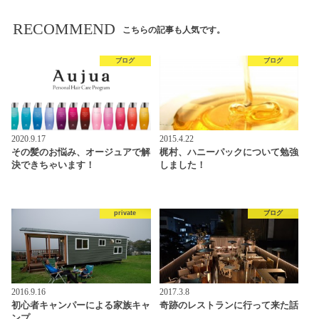
RECOMMEND
こちらの記事も人気です。
ブログ
ブログ
2020.9.17
2015.4.22
その髪のお悩み、オージュアで解
梶村、ハニーパックについて勉強
決できちゃいます！
しました！
private
ブログ
2016.9.16
2017.3.8
初心者キャンパーによる家族キャ
奇跡のレストランに行って来た話
ンプ