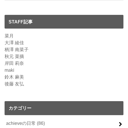
STAFF記事
菜月
大澤 綾佳
柄澤 南菜子
秋元 菜摘
岸田 莉奈
maki
鈴木 麻美
後藤 友弘
カテゴリー
achieveの日常
(86)