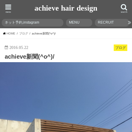
achieve hair design
menu
search
ネット予約,instagram
MENU
RECRUIT
HOME
ブログ
achieve新聞(^o^)/
2016.05.22
ブログ
achieve新聞(^o^)/