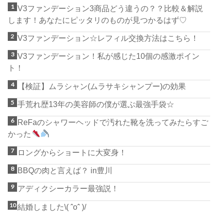
V3ファンデーション3商品どう違うの？？比較＆解説
します！あなたにピッタリのものが見つかるはず♡
V3ファンデーション☆レフィル交換方法はこちら！
V3ファンデーション！私が感じた10個の感激ポイン
ト！
【検証】ムラシャン(ムラサキシャンプー)の効果
手荒れ歴13年の美容師の僕が選ぶ最強手袋☆
ReFaのシャワーヘッドで汚れた靴を洗ってみたらすご
かった
ロングからショートに大変身！
BBQの肉と言えば？ in豊川
アディクシーカラー最強説！
結婚しました\( ˆoˆ )/