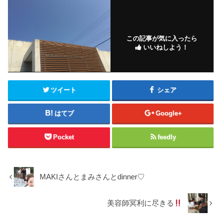
この記事が気に入ったら
いいねしよう！
ツイート
シェア
はてブ
Google+
Pocket
feedly
MAKIさんとまみさんとdinner♡
美容師冥利に尽きる