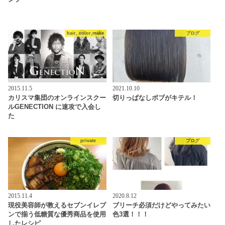
hair, color,make
ブログ
2015.11.5
2021.10.10
カリスマ集団のオンラインスクー
切りっぱなしボブがキテル！
ルGENECTION に速攻で入会し
た
private
ブログ
2015.11.4
2020.8.12
現役美容師が教えるセブンイレブ
ブリーチ必須だけどやってみたい
ンで揃う低糖質な優秀商品を使用
色3選！！！
したレシピ