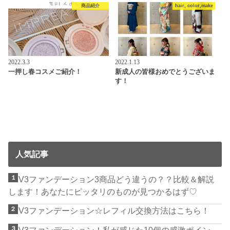
商品紹介
hair, color,make
2022.3.3
2022.1.13
一押し春コスメご紹介！
新成人の皆様おめでとうございま
す！
人気記事
V3ファンデーション3商品どう違うの？？比較＆解説
します！あなたにピッタリのものが見つかるはず♡
V3ファンデーション☆レフィル交換方法はこちら！
V3ファンデーション！私が感じた10個の感激ポイン