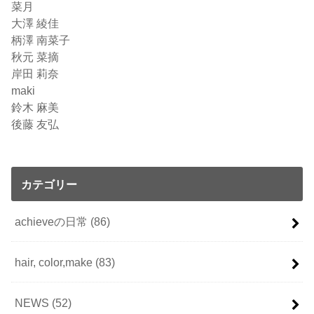
菜月
大澤 綾佳
柄澤 南菜子
秋元 菜摘
岸田 莉奈
maki
鈴木 麻美
後藤 友弘
カテゴリー
achieveの日常
(86)
hair, color,make
(83)
NEWS
(52)