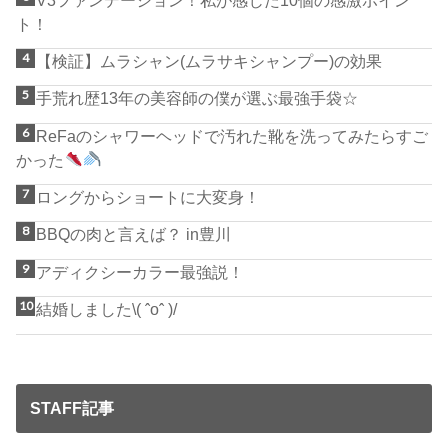
ト！
【検証】ムラシャン(ムラサキシャンプー)の効果
手荒れ歴13年の美容師の僕が選ぶ最強手袋☆
ReFaのシャワーヘッドで汚れた靴を洗ってみたらすご
かった
ロングからショートに大変身！
BBQの肉と言えば？ in豊川
アディクシーカラー最強説！
結婚しました\( ˆoˆ )/
STAFF記事