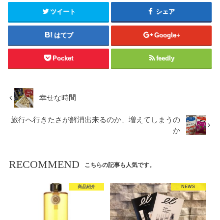
ツイート
シェア
はてブ
Google+
Pocket
feedly
幸せな時間
旅行へ行きたさが解消出来るのか、増えてしまうの
か
RECOMMEND
こちらの記事も人気です。
商品紹介
NEWS