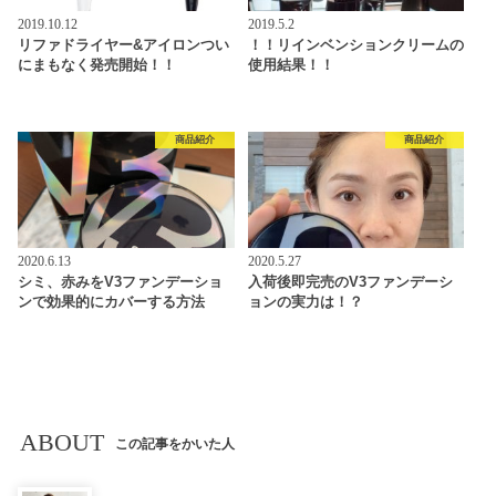
2019.10.12
2019.5.2
リファドライヤー&アイロンつい
！！リインベンションクリームの
にまもなく発売開始！！
使用結果！！
商品紹介
商品紹介
2020.6.13
2020.5.27
シミ、赤みをV3ファンデーショ
入荷後即完売のV3ファンデーシ
ンで効果的にカバーする方法
ョンの実力は！？
ABOUT
この記事をかいた人