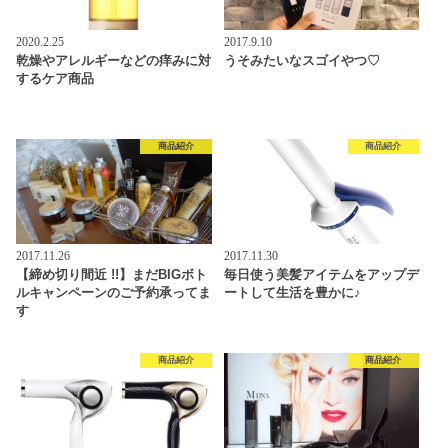
2020.2.25
2017.9.10
乾燥やアレルギーなどの痒みに対
うそみたいなスゴイやつ♡
するケア商品
商品紹介
商品紹介
2017.11.26
2017.11.30
【締め切り間近 !!】まだBIGボト
毎日使う美髪アイテムをアップデ
ルキャンペーンのご予約承ってま
ートして生活を豊かに♪
す
商品紹介
商品紹介