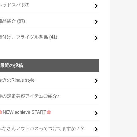
ヘッドスパ
(33)
商品紹介
(87)
着付け、ブライダル関係
(41)
最近の投稿
最近のRina’s style
春の定番美容アイテムご紹介♪
NEW achieve START
みなさんアウトバスってつけてますか？？