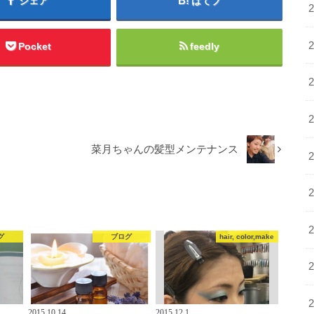
シェア
はてブ
Pocket
feedly
菜月ちゃんの髪型メンテナンス
グ
ブログ
hair, color,make
2015.10.14
2015.12.1