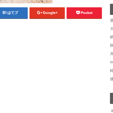
はてブ
Google+
Pocket
m