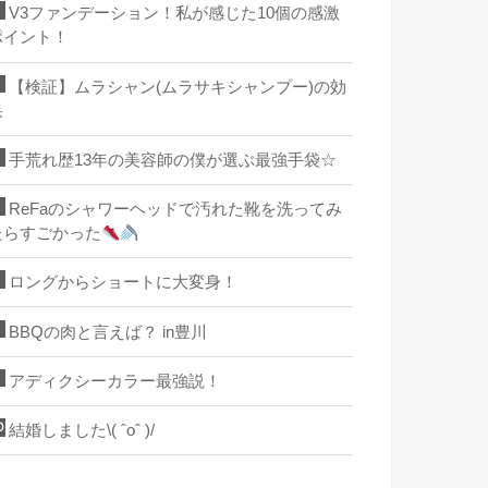
V3ファンデーション！私が感じた10個の感激
ポイント！
【検証】ムラシャン(ムラサキシャンプー)の効
果
手荒れ歴13年の美容師の僕が選ぶ最強手袋☆
ReFaのシャワーヘッドで汚れた靴を洗ってみ
たらすごかった
ロングからショートに大変身！
BBQの肉と言えば？ in豊川
アディクシーカラー最強説！
結婚しました\( ˆoˆ )/