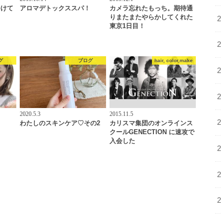
つけて
アロマデトックススパ！
カメラ忘れたもっち。期待通
りまたまたやらかしてくれた
東京1日目！
グ
ブログ
hair, color,make
2020.5.3
2015.11.5
わたしのスキンケア♡その2
カリスマ集団のオンラインス
クールGENECTION に速攻で
入会した