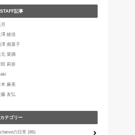
STAFF記事
菜月
大澤 綾佳
柄澤 南菜子
秋元 菜摘
岸田 莉奈
aki
鈴木 麻美
後藤 友弘
カテゴリー
achieveの日常
(86)