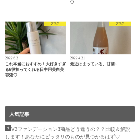
♡
ブログ
ブログ
2022.6.2
2022.4.21
これ本当におすすめ！大好きすぎ
最近はまっている、甘酒♪
る6役担ってくれる日中用美白美
容液♡
人気記事
V3ファンデーション3商品どう違うの？？比較＆解説
します！あなたにピッタリのものが見つかるはず♡