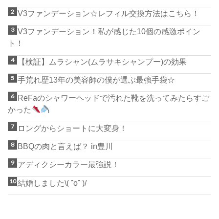
V3ファンデーション☆レフィル交換方法はこちら！
V3ファンデーション！私が感じた10個の感激ポイン
ト！
【検証】ムラシャン(ムラサキシャンプー)の効果
手荒れ歴13年の美容師の僕が選ぶ最強手袋☆
ReFaのシャワーヘッドで汚れた靴を洗ってみたらすご
かった
ロングからショートに大変身！
BBQの肉と言えば？ in豊川
アディクシーカラー最強説！
結婚しました\( ˆoˆ )/