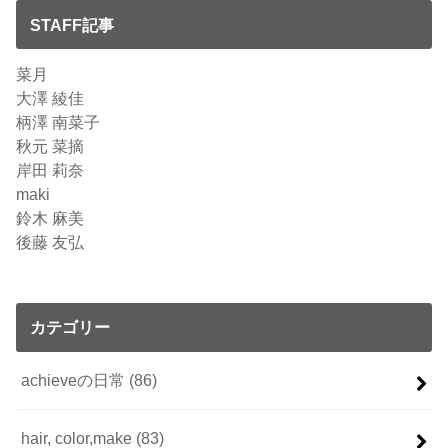
STAFF記事
菜月
大澤 綾佳
柄澤 南菜子
秋元 菜摘
岸田 莉奈
maki
鈴木 麻美
後藤 友弘
カテゴリー
achieveの日常
(86)
hair, color,make
(83)