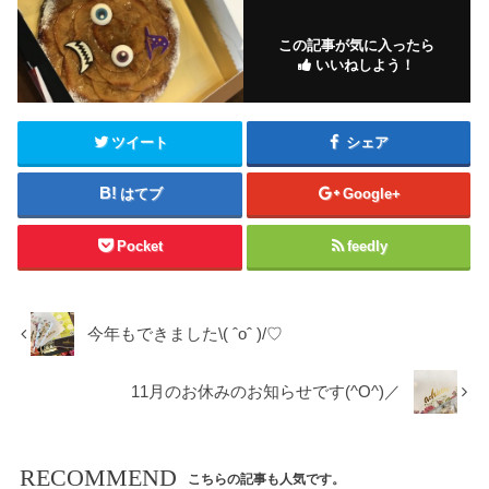
この記事が気に入ったら
いいねしよう！
ツイート
シェア
はてブ
Google+
Pocket
feedly
今年もできました\( ˆoˆ )/♡
11月のお休みのお知らせです(^O^)／
RECOMMEND
こちらの記事も人気です。