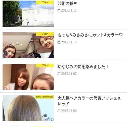
ブログ
芸術の秋❤︎
2015.11.11
ブログ
もっち&みさみさにカット&カラー♡
2015.11.10
ブログ
幼なじみの髪を染めました！
2015.11.07
hair, color,make
大人気ヘアカラーの代表アッシュ＆
レッド
2015.11.06