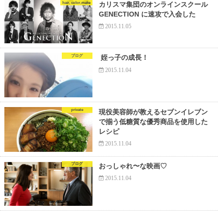
hair, color,make
カリスマ集団のオンラインスクール
GENECTION に速攻で入会した
2015.11.05
ブログ
姪っ子の成長！
2015.11.04
private
現役美容師が教えるセブンイレブン
で揃う低糖質な優秀商品を使用した
レシピ
2015.11.04
ブログ
おっしゃれ〜な映画♡
2015.11.04