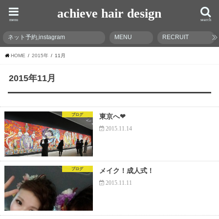
achieve hair design
menu
search
ネット予約,instagram
MENU
RECRUIT
HOME
2015年
11月
2015年11月
ブログ
東京へ❤︎
2015.11.14
ブログ
メイク！成人式！
2015.11.11