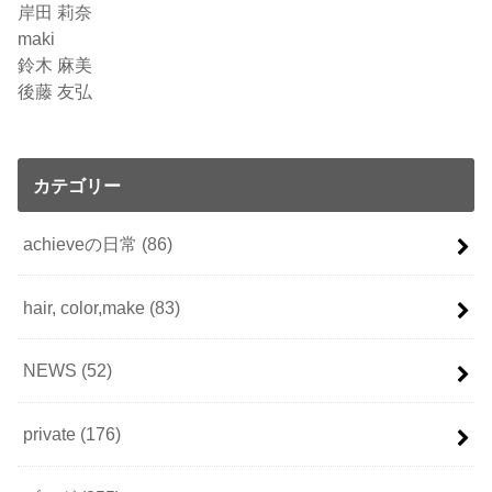
岸田 莉奈
maki
鈴木 麻美
後藤 友弘
カテゴリー
achieveの日常
(86)
hair, color,make
(83)
NEWS
(52)
private
(176)