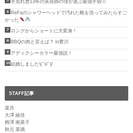
手荒れ歴13年の美容師の僕が選ぶ最強手袋☆
ReFaのシャワーヘッドで汚れた靴を洗ってみたらすご
かった
ロングからショートに大変身！
BBQの肉と言えば？ in豊川
アディクシーカラー最強説！
結婚しました\( ˆoˆ )/
STAFF記事
菜月
大澤 綾佳
柄澤 南菜子
秋元 菜摘