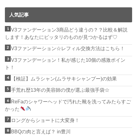
人気記事
V3ファンデーション3商品どう違うの？？比較＆解説
します！あなたにピッタリのものが見つかるはず♡
V3ファンデーション☆レフィル交換方法はこちら！
V3ファンデーション！私が感じた10個の感激ポイン
ト！
【検証】ムラシャン(ムラサキシャンプー)の効果
手荒れ歴13年の美容師の僕が選ぶ最強手袋☆
ReFaのシャワーヘッドで汚れた靴を洗ってみたらすご
かった
ロングからショートに大変身！
BBQの肉と言えば？ in豊川