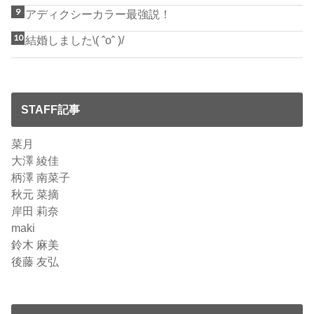
アディクシーカラー最強説！
結婚しました\( ˆoˆ )/
STAFF記事
菜月
大澤 綾佳
柄澤 南菜子
秋元 菜摘
岸田 莉奈
maki
鈴木 麻美
後藤 友弘