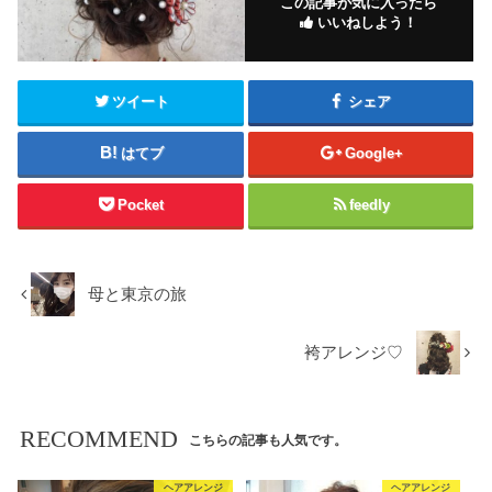
この記事が気に入ったら
いいねしよう！
ツイート
シェア
はてブ
Google+
Pocket
feedly
母と東京の旅
袴アレンジ♡
RECOMMEND
こちらの記事も人気です。
ヘアアレンジ
ヘアアレンジ