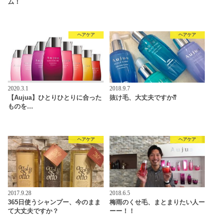
ム！
ヘアケア
ヘアケア
2020.3.1
2018.9.7
【Aujua】ひとりひとりに合った
抜け毛、大丈夫ですか⁇
ものを…
ヘアケア
ヘアケア
2017.9.28
2018.6.5
365日使うシャンプー、今のまま
梅雨のくせ毛、まとまりたい人ー
て大丈夫ですか？
ーー！！