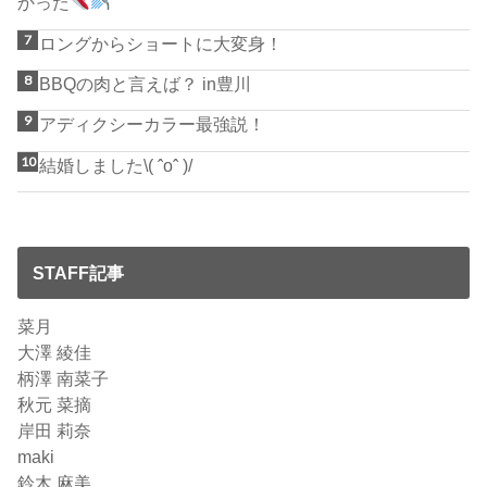
かった
ロングからショートに大変身！
BBQの肉と言えば？ in豊川
アディクシーカラー最強説！
結婚しました\( ˆoˆ )/
STAFF記事
菜月
大澤 綾佳
柄澤 南菜子
秋元 菜摘
岸田 莉奈
maki
鈴木 麻美