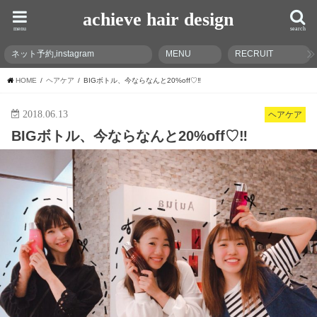
achieve hair design
menu
search
ネット予約,instagram
MENU
RECRUIT
HOME
ヘアケア
BIGボトル、今ならなんと20%off♡‼︎
2018.06.13
ヘアケア
BIGボトル、今ならなんと20%off♡‼︎