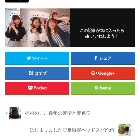
この記事が気に入ったら
いいねしよう！
ツイート
シェア
はてブ
Google+
Pocket
feedly
梶村のここ数年の髪型と髪色♡
はじまりました♡夏限定ヘッドスパ)^o^(